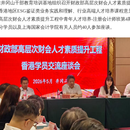
在
井冈山干部教育培训基地
组织召开财政部高层次财会人才素质
香港地区
ESG鉴证类业务实践和理解、行业高端人才培养课程意
高层次财会人才素质提升工程中青年人才培养
-注册会计师班第
4
分学员
以及上海国家会计学院有关人员
约
40
人参加座谈
。