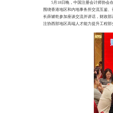
5
月
18
日
晚
，中国注册会计师协会
围绕香港地区和内地事务所交流互鉴、
长薛虓乾参加座谈交流
并讲话
，
财政部
注协西部地区高端人才能力提升工程部