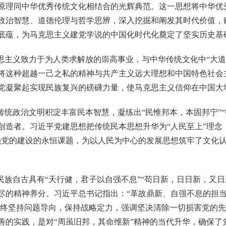
原理同中华优秀传统文化相结合的光辉典范。这一思想将中华优
政治智慧、道德伦理与哲学思辨，深入挖掘和阐发其时代价值，
底蕴，为马克思主义建党学说的中国化时代化奠定了坚实历史基
克思主义致力于为人类求解放的崇高事业，与中华传统文化中“大
将这种超越一己之私的精神与共产主义远大理想和中国特色社会
党凝聚起实现民族复兴的磅礴力量，使马克思主义信仰在中国大
传统政治文明积淀丰富民本智慧，凝练出“民惟邦本，本固邦宁”
创造者。习近平党建思想把传统民本思想升华为“人民至上”理念
强党的建设的永恒课题，为以人民为中心的发展思想筑牢了文化
民族自古具有“天行健，君子以自强不息”“苟日新，日日新，又
尽的精神养分。习近平总书记指出：“革故鼎新、自强不息的担当
想始终坚持问题导向，保持战略定力，强调坚决清除一切损害党的
善的实践，是对“周虽旧邦，其命维新”精神的当代升华，确保了