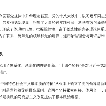
兴党强党规律中升华理论智慧。党的十八大以来，以习近平同志
、兴党强党新境界，积累了大量经过实践检验、科学有效的新鲜
”，形成了体现时代性、把握规律性、富于创造性的完备理论体系
内在联系，统筹党的领导和党的建设，运用治理理念与辩证思维
系
想实现了体系化、系统化的理论创新。“十四个坚持”是对习近平
柱”。
是中国特色社会主义最本质的特征”从根本上确立了党的领导是新
导”则是党的领导的最高原则。这两个坚持紧密衔接、体用合一，
长期执政的马克思主义政党提供了根本政治遵循。