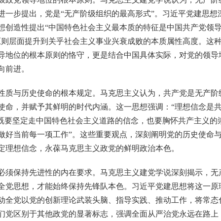
进一步提出，党是
“无产阶级组织的最高形式”。习近平党建思
想创造性提出“中国特色社会主义最本质的特征是中国共产党领
原则层面提升到关乎社会主义事业兴衰成败的本质属性高度。这
导地位的根本原则的恪守，更是结合中国具体实际，对党的领导
向前进。
性质与历史使命的根本规定。马克思主义认为，共产党是无产阶
使命，并赋予其鲜明的时代内涵。这一思想强调：
“理想信念是共
“既要坚定走中国特色社会主义道路的信念，也要胸怀共产主义的
做好当前每一项工作”。这些重要观点，深刻阐明党的历史使命
定理想信念，永葆马克思主义政党的鲜明政治本色。
必须保持先进性的内在要求。马克思主义建党学说深刻揭示，无
全党思想，才能始终保持先锋队本色。习近平党建思想将这一原
动全党以党的创新理论武装头脑、指导实践、推动工作，将常态
们党区别于其他政党的显著标志，强调全面从严治党永远在路上