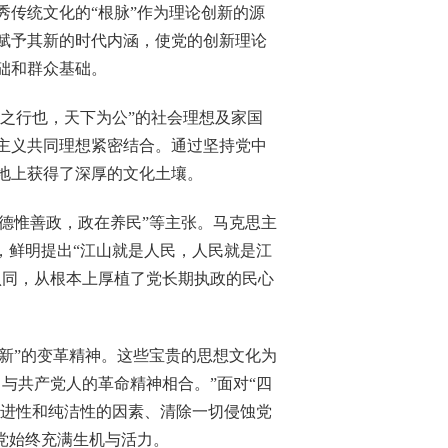
秀传统文化的
“根脉”作为理论创新的源
赋予其新的时代内涵，使党的创新理论
础和群众基础。
道之行也，天下为公”的社会理想及家国
主义共同理想紧密结合。通过坚持党中
地上获得了深厚的文化土壤。
“德惟善政，政在养民”等主张。马克思主
，鲜明提出“江山就是人民，人民就是江
认同，从根本上厚植了党长期执政的民心
日新”的变革精神。这些宝贵的思想文化为
与共产党人的革命精神相合。”面对“四
先进性和纯洁性的因素、清除一切侵蚀党
党始终充满生机与活力。