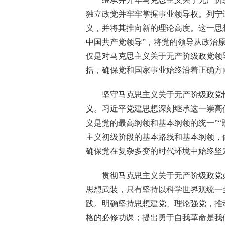
独立政党并牢牢掌握事业领导权。列宁
义，并将其推向新的理论高度。这一思
中国共产党领导”，将党的领导从政治
仅是对马克思主义关于无产阶级政党领
括，确保党和国家事业始终沿着正确方
坚守马克思主义关于无产阶级政党
义。习近平党建思想深刻继承这一崇高
义是党的最高纲领和基本纲领的统一”
主义初级阶段的基本路线和基本纲领，
确保党在复杂多变的时代环境中始终坚
贯彻马克思主义关于无产阶级政党
思想武装，只有坚持以科学世界观统一
践。明确坚持思想建党、理论强党，推
格的必修功课；提出勇于自我革命是我