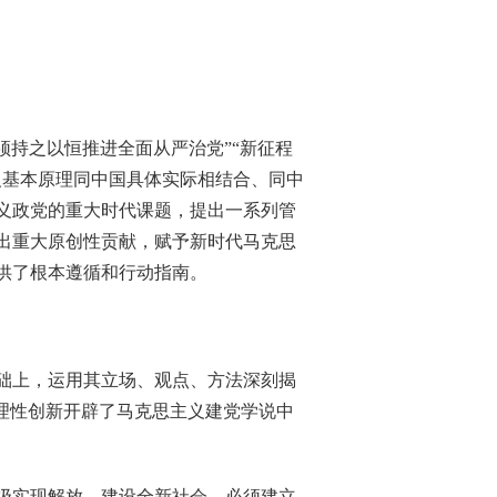
须持之以恒推进全面从严治党”“新征程
义基本原理同中国具体实际相结合、同中
义政党的重大时代课题，提出一系列管
出重大原创性贡献，赋予新时代马克思
供了根本遵循和行动指南。
础上，运用其立场、观点、方法深刻揭
原理性创新开辟了马克思主义建党学说中
级实现解放、建设全新社会，必须建立