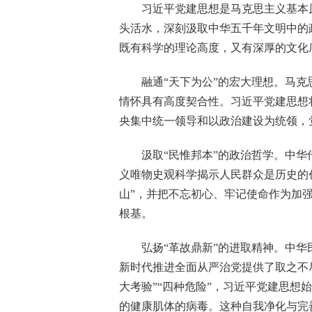
习近平党建思想是马克思主义基本
头活水，深刻汲取中华五千年文明中的
既有科学的理论高度，又有深厚的文化
融通
“天下为公”的宏大理想。马
情怀具有高度契合性。习近平党建思想
央集中统一领导和以政治建设为统领，
汲取
“民惟邦本”的政治哲学。中华
义唯物史观科学揭示人民群众是历史的
山”，并把不忘初心、牢记使命作为加
根基。
弘扬
“革故鼎新”的进取精神。中华
新时代推进全面从严治党提供了取之不
大考验”“四种危险”，习近平党建思
的健康肌体的病毒。这种自我净化与完