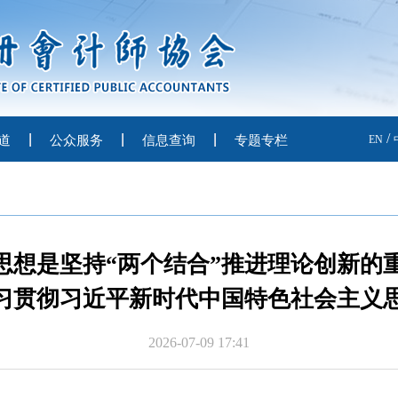
/
道
公众服务
信息查询
专题专栏
EN
思想是坚持“两个结合”推进理论创新的
习贯彻习近平新时代中国特色社会主义
2026-07-09 17:41