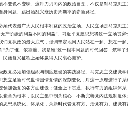
质不变色不变味。这种刀刃向内的政治自觉，不仅是对马克思主
自身问题、跳出治乱兴衰历史周期率的崭新路径。
必须代表最广大人民根本利益的政治立场。人民立场是马克思主
个无产阶级的利益不同的利益”。习近平党建思想将这一立场贯穿
我们党执政的最大底气，强调坚定地同人民站在一起、想在一起
对“为了谁、依靠谁、我是谁”这一根本问题的时代回答，筑牢了
、民族复兴征程上始终赢得人民衷心拥护。
级政党必须加强组织与制度建设的实践路径。马克思主义建党学
思想立足新时代世情国情党情的深刻变化，对这一原理进行了系
统领加强党的各方面建设；健全上下贯通、执行有力的组织体系
以党章为根本，以民主集中制为核心，不断完善党内法规制度体
的思想系统化、体系化，为新时代管党有方、治党有力、建党有