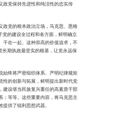
义政党保持先进性和纯洁性的忠实传
义政党的根本政治立场，马克思、恩格
于党的建设全过程和各方面，鲜明确立
、干在一起。这种崇高的价值追求，不
党长期执政最坚实的根基，让党永远保
说始终将严密组织体系、严明纪律规矩
统性的创新与拓展，鲜明提出新时代党
，建设堪当民族复兴重任的高素质干部
系；等等。这些重要内容，将马克思主
效提供了锐利思想武器。