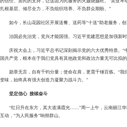
的信任、居民的支持，让这团为民服务的火越烧越旺。”吴亚琴
扎根基层、倾尽全力，不负组织培养、不负群众期盼。”
如今，长山花园社区开展送餐、送药等
“十送”助老服务，
治国必先治党，党兴才能国强。习近平党建思想是加强新时
庆祝大会上，习近平总书记深刻揭示党的六大优秀特质。
“
国共产党，根本在于我们党具有其他政党和政治力量无可比拟的
勋章无言，自有千钧分量；使命在肩，更需千锤百炼。
“我
变味，始终具有强大创造力凝聚力战斗力。”
坚定信心
接续奋斗
“红日升在东方，其大道满霞光……”周一上午，云南丽江
互动，“为人民服务”响彻群山。