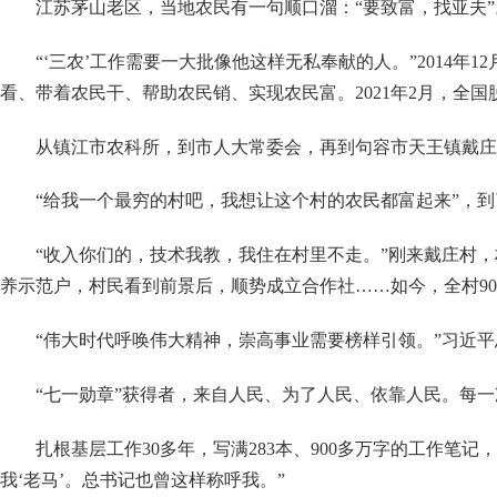
江苏茅山老区，当地农民有一句顺口溜：
“要致富，找亚夫”
“‘三农’工作需要一大批像他这样无私奉献的人。”2014
看、带着农民干、帮助农民销、实现农民富。2021年2月，全
从镇江市农科所，到市人大常委会，再到句容市天王镇戴庄
“给我一个最穷的村吧，我想让这个村的农民都富起来”，
“收入你们的，技术我教，我住在村里不走。”刚来戴庄村
养示范户，村民看到前景后，顺势成立合作社……如今，全村90
“伟大时代呼唤伟大精神，崇高事业需要榜样引领。”习近
“七一勋章”获得者，来自人民、为了人民、依靠人民。每
扎根基层工作
30多年，写满283本、900多万字的工作
我‘老马’。总书记也曾这样称呼我。”