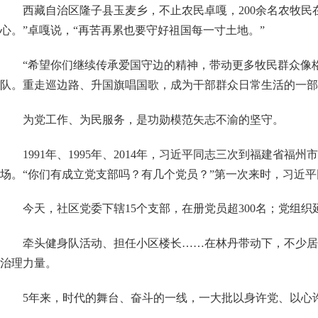
西藏自治区隆子县玉麦乡，不止农民卓嘎，
200余名农牧
心。”卓嘎说，“再苦再累也要守好祖国每一寸土地。”
“希望你们继续传承爱国守边的精神，带动更多牧民群众像
队。重走巡边路、升国旗唱国歌，成为干部群众日常生活的一部
为党工作、为民服务，是功勋模范矢志不渝的坚守。
1991年、1995年、2014年，习近平同志三次到福建
场。“你们有成立党支部吗？有几个党员？”第一次来时，习近
今天，社区党委下辖
15个支部，在册党员超300名；党组
牵头健身队活动、担任小区楼长
……在林丹带动下，不少居
治理力量。
5年来，时代的舞台、奋斗的一线，一大批以身许党、以心