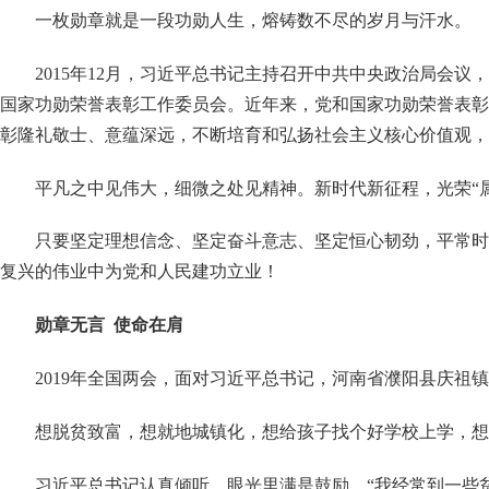
一枚勋章就是一段功勋人生，熔铸数不尽的岁月与汗水。
2015年12月，习近平总书记主持召开中共中央政治局会
国家功勋荣誉表彰工作委员会。近年来，党和国家功勋荣誉表彰
彰隆礼敬士、意蕴深远，不断培育和弘扬社会主义核心价值观，
平凡之中见伟大，细微之处见精神。新时代新征程，光荣
“
只要坚定理想信念、坚定奋斗意志、坚定恒心韧劲，平常时
复兴的伟业中为党和人民建功立业！
勋章无言
使命在肩
2019年全国两会，面对习近平总书记，河南省濮阳县庆祖
想脱贫致富，想就地城镇化，想给孩子找个好学校上学，想
习近平总书记认真倾听，眼光里满是鼓励，
“我经常到一些