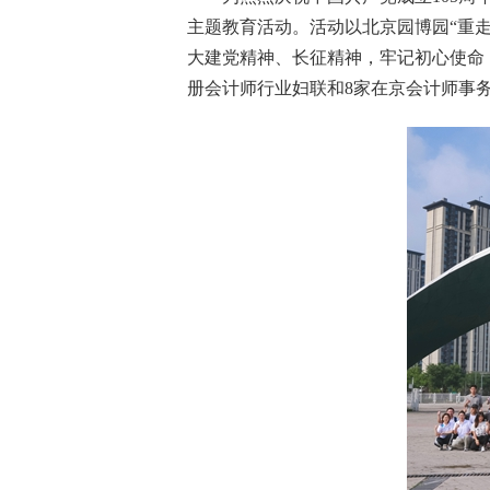
主题教育活动
。活动以北京园博园
“重
大建党精神
、
长征精神
，
牢记初心使命
册会计师行业妇联和
8家在京会计师事务